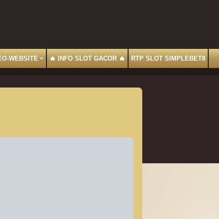
EO-WEBSITE
🔥 INFO SLOT GACOR 🔥
RTP SLOT SIMPLEBET8