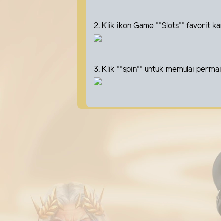
2. Klik ikon Game ""Slots"" favorit k
3. Klik ""spin"" untuk memulai permai