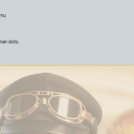
amu
nan slots.