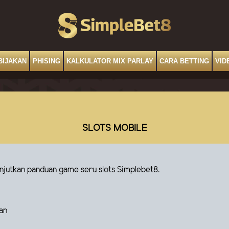
BIJAKAN
PHISING
KALKULATOR MIX PARLAY
CARA BETTING
VID
SLOTS MOBILE
anjutkan panduan game seru slots Simplebet8.
man